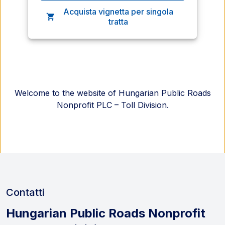
Acquista vignetta per singola
, Il link si apre in una nuova fin
tratta
Welcome to the website of Hungarian Public Roads
Nonprofit PLC – Toll Division.
Contatti
Hungarian Public Roads Nonprofit