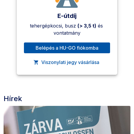
E-útdíj
tehergépkocsi, busz 
(> 3,5 t)
 és 
vontatmány
Belépés a HU-GO fiókomba
, A link új oldalon nyílik meg.
Viszonylati jegy vásárlása
, A link új oldalon nyílik meg.
Hírek