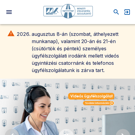
Bel
augusztus 8-án (szombat, áthelyezett
munkanap), valamint 20-án és 21-én
(csütörtök és péntek) személyes
ügyfélszolgálati irodáink mellett videós
ügyintézési csatornánk és telefonos
ügyfélszolgálatunk is zárva tart.