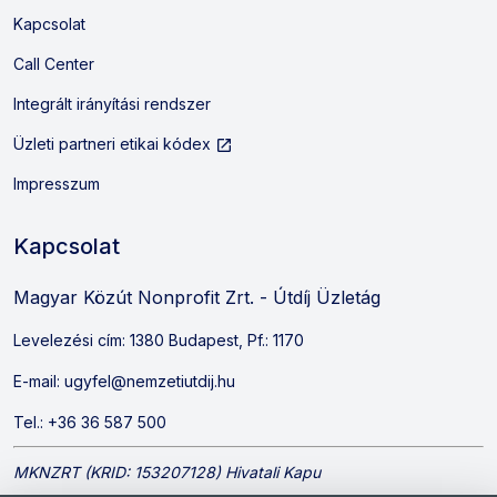
Kapcsolat
Call Center
Integrált irányítási rendszer
Külső hivatkozás: Új lapon nyílik
Üzleti partneri etikai kódex
Impresszum
Kapcsolat
Magyar Közút Nonprofit Zrt. - Útdíj Üzletág
Levelezési cím: 1380 Budapest, Pf.: 1170
E-mail:
ugyfel@nemzetiutdij.hu
Tel.:
+36 36 587 500
MKNZRT (KRID: 153207128) Hivatali Kapu