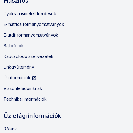
Hasznos
Gyakran ismételt kérdések
E-matrica formanyomtatványok
E-útdíj formanyomtatványok
Sajtófotók
Kapcsolódó szervezetek
Linkgyűjtemény
Külső hivatkozás: Új lapon nyílik
Útinformációk
Viszonteladóinknak
Technikai információk
Üzletági információk
Rólunk