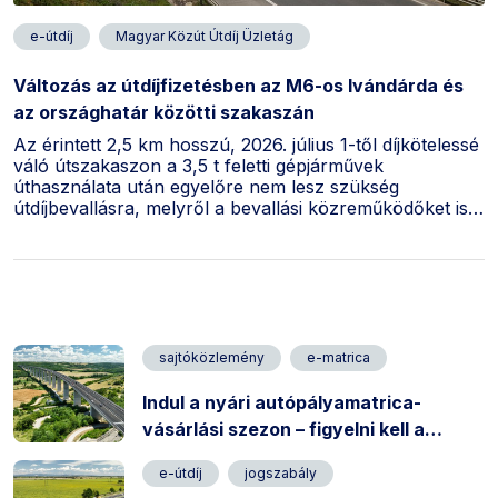
e-útdíj
Magyar Közút Útdíj Üzletág
Változás az útdíjfizetésben az M6-os Ivándárda és
az országhatár közötti szakaszán
Az érintett 2,5 km hosszú, 2026. július 1-től díjkötelessé
váló útszakaszon a 3,5 t feletti gépjárművek
úthasználata után egyelőre nem lesz szükség
útdíjbevallásra, melyről a bevallási közreműködőket is
tájékoztatjuk, ügyfeleinknek további teendője jelenleg
nincsen.
sajtóközlemény
e-matrica
Indul a nyári autópályamatrica-
vásárlási szezon – figyelni kell a
vásárláskor!
e-útdíj
jogszabály