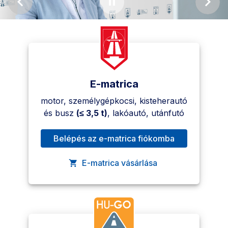
E-matrica
motor, személygépkocsi, kisteherautó 
és busz 
(≤ 3,5 t)
, lakóautó, utánfutó
Belépés az e-matrica fiókomba
, A link új oldalon nyílik meg.
E-matrica vásárlása
, A link új oldalon nyílik meg.