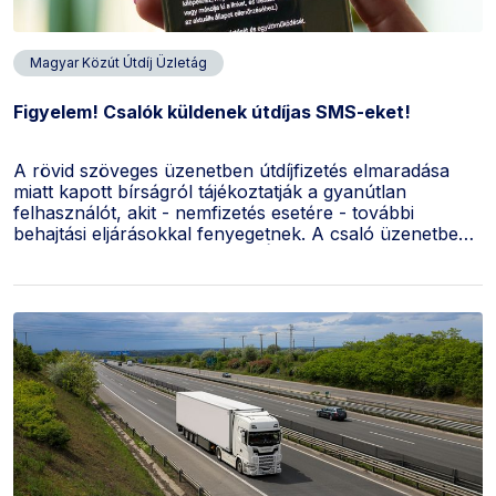
Magyar Közút Útdíj Üzletág
Figyelem! Csalók küldenek útdíjas SMS-eket!
A rövid szöveges üzenetben útdíjfizetés elmaradása
miatt kapott bírságról tájékoztatják a gyanútlan
felhasználót, akit - nemfizetés esetére - további
behajtási eljárásokkal fenyegetnek. A csaló üzenetben -
aláíróként - Magyar Nemzeti Útdíjszolgáltató Zrt.
szerepel.