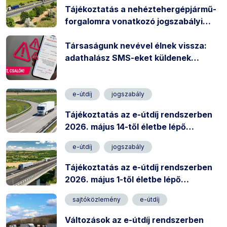
Tájékoztatás a nehéztehergépjármű-
forgalomra vonatkozó jogszabályi
rendelkezésekről
Társaságunk nevével élnek vissza:
adathalász SMS-eket küldenek
csalók!
e-útdíj
jogszabály
Tájékoztatás az e-útdíj rendszerben
2026. május 14-től életbe lépő
változásokról
e-útdíj
jogszabály
Tájékoztatás az e-útdíj rendszerben
2026. május 1-től életbe lépő
változásokról
sajtóközlemény
e-útdíj
Változások az e-útdíj rendszerben