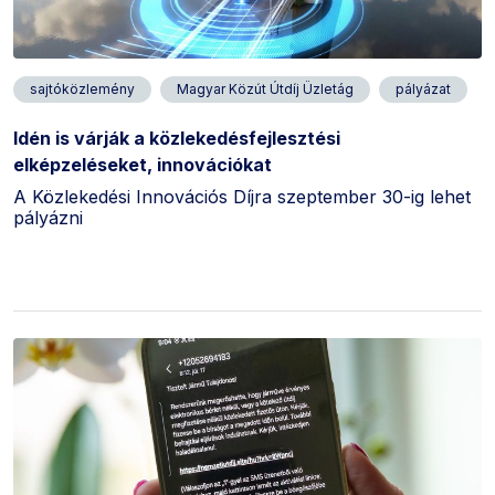
sajtóközlemény
Magyar Közút Útdíj Üzletág
pályázat
Idén is várják a közlekedésfejlesztési
elképzeléseket, innovációkat
A Közlekedési Innovációs Díjra szeptember 30-ig lehet
pályázni